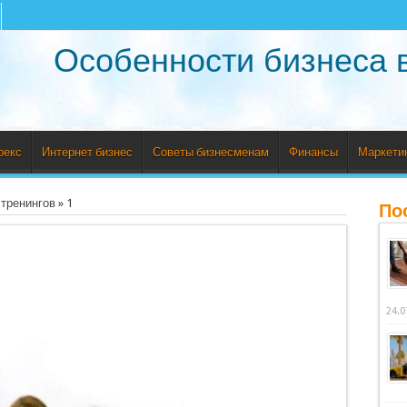
Особенности бизнеса 
рекс
Интернет бизнес
Советы бизнесменам
Финансы
Маркети
 тренингов
»
1
По
24.0