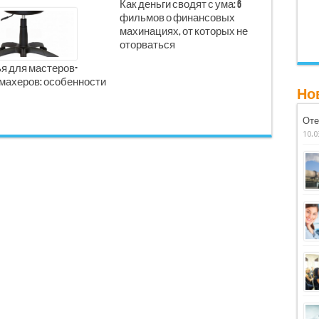
Как деньги сводят с ума: 6
фильмов о финансовых
махинациях, от которых не
оторваться
я для мастеров-
махеров: особенности
Но
Оте
10.0