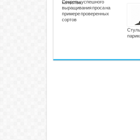
Секреты успешного
качества
выращивания проса на
примере проверенных
сортов
Стуль
парик