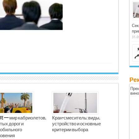
Сек
при
31.0
Ре
Преи
вин
Life — мир кабриолетов,
Кран-смеситель: виды,
тых дорог и
устройство и основные
обильного
критерии выбора
овения