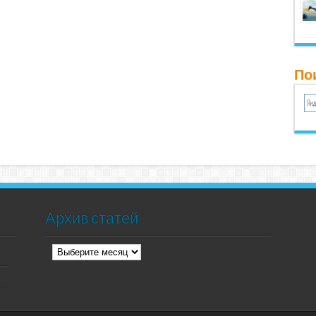
Пои
Архив статей
Архив
статей