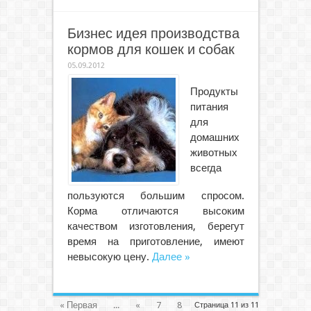
Бизнес идея производства
кормов для кошек и собак
05.09.2012
Продукты
питания
для
домашних
животных
всегда
пользуются большим спросом.
Корма отличаются высоким
качеством изготовления, берегут
время на приготовление, имеют
невысокую цену.
Далее »
« Первая
...
«
7
8
Страница 11 из 11