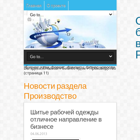
Главная
О проекте
Бизнес идеи, форекс, финансы, бизнес новости
Вы здесь:
Главная
»
Бизнес идеи
»
Производство
(страница 11)
Новости раздела
Производство
Шитье рабочей одежды
отличное направление в
бизнесе
04.06.2013