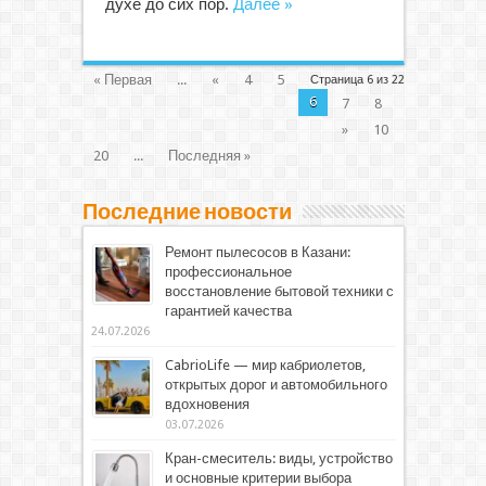
духе до сих пор.
Далее »
« Первая
...
«
4
5
Страница 6 из 22
6
7
8
»
10
20
...
Последняя »
Последние новости
Ремонт пылесосов в Казани:
профессиональное
восстановление бытовой техники с
гарантией качества
24.07.2026
CabrioLife — мир кабриолетов,
открытых дорог и автомобильного
вдохновения
03.07.2026
Кран-смеситель: виды, устройство
и основные критерии выбора