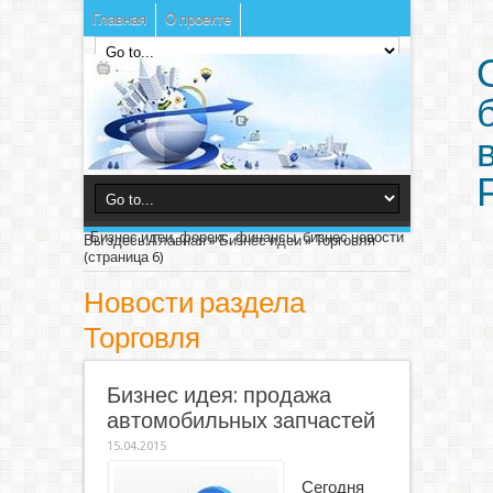
Главная
О проекте
Бизнес идеи, форекс, финансы, бизнес новости
Вы здесь:
Главная
»
Бизнес идеи
»
Торговля
(страница 6)
Новости раздела
Торговля
Бизнес идея: продажа
автомобильных запчастей
15.04.2015
Сегодня