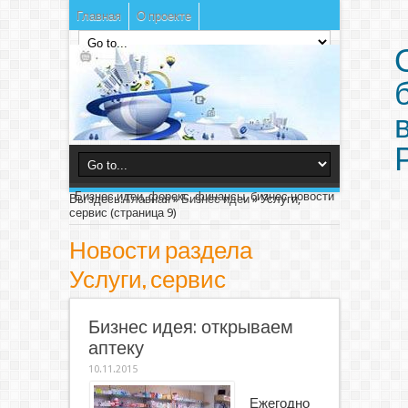
Главная
О проекте
Бизнес идеи, форекс, финансы, бизнес новости
Вы здесь:
Главная
»
Бизнес идеи
»
Услуги,
сервис
(страница 9)
Новости раздела
Услуги, сервис
Бизнес идея: открываем
аптеку
10.11.2015
Ежегодно