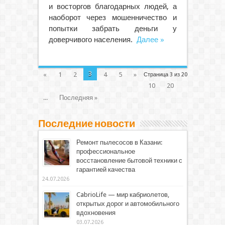
и восторгов благодарных людей, а
наоборот через мошенничество и
попытки забрать деньги у
доверчивого населения.
Далее »
3
«
1
2
4
5
»
Страница 3 из 20
10
20
...
Последняя »
Последние новости
Ремонт пылесосов в Казани:
профессиональное
восстановление бытовой техники с
гарантией качества
24.07.2026
CabrioLife — мир кабриолетов,
открытых дорог и автомобильного
вдохновения
03.07.2026