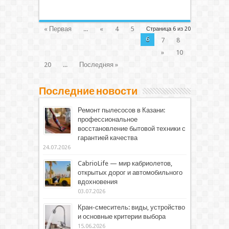
« Первая
...
«
4
5
Страница 6 из 20
6
7
8
»
10
20
...
Последняя »
Последние новости
Ремонт пылесосов в Казани:
профессиональное
восстановление бытовой техники с
гарантией качества
24.07.2026
CabrioLife — мир кабриолетов,
открытых дорог и автомобильного
вдохновения
03.07.2026
Кран-смеситель: виды, устройство
и основные критерии выбора
15.06.2026