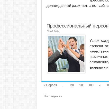
требовало
долгожданный джек-пот, а вот сейч
Профессиональный персона
06.07.2014
Успех кажд
степени от
качестве
различных 
сожалению
знаниями и
« Первая
...
80
90
100
«
1
Последняя »