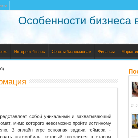
екте
Особенности бизнеса 
рекс
Интернет бизнес
Советы бизнесменам
Финансы
Маркети
3)
По
рмация
24.0
представляет собой уникальный и захватывающий
томат, мимо которого невозможно пройти истинному
елю. В онлайн игре основная задача геймера –
ровать автомобиль, который находится в старом