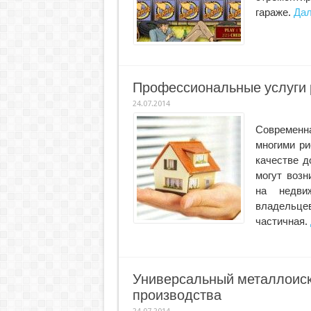
гараже.
Дал
Профессиональные услуги 
24.07.2014
Современн
многими ри
качестве д
могут возн
на недви
владельцев
частичная.
Универсальный металлоиска
производства