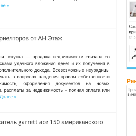
ее »
Сек
при
риелторов от АН Этаж
31.0
ая покупка — продажа недвижимости связана со
сками удачного вложения денег и их получения в
ополнительного дохода. Всевозможные неурядицы
икать в вопросах владения правом собственности
Ре
жимость, оформления документов на новых
, расплаты за недвижимость – полная оплата или
Преи
вин
Далее »
тель garrett ace 150 американского