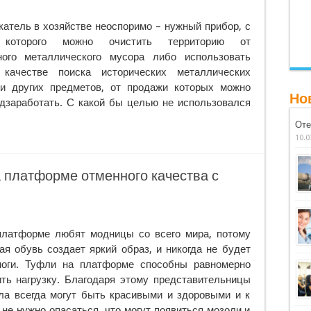
атель в хозяйстве неоспоримо – нужный прибор, с
которого можно очистить территорию от
ного металлического мусора либо использовать
качестве поиска исторических металлических
 и других предметов, от продажи которых можно
Но
дзаработать. С какой бы целью не использовался
Оте
10.0
 платформе отменного качества с
платформе любят модницы со всего мира, потому
ая обувь создает яркий образ, и никогда не будет
ноги. Туфли на платформе способны равномерно
ть нагрузку. Благодаря этому представительницы
ла всегда могут быть красивыми и здоровыми и к
 не нужно опасаться, что могут появиться мозоли и