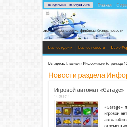
Главная
О про
Понедельник , 10 Август 2026
Бизнес идеи, форекс, финансы, бизнес новости
Бизнес идеи
»
Бизнес новости
Все о Фо
Вы здесь:
Главная
»
Информация
(страница 10
Новости раздела
Инфо
Игровой автомат «Garage»
14.08.2014
«Garage» 
игровой ав
автолюбит
отремонти