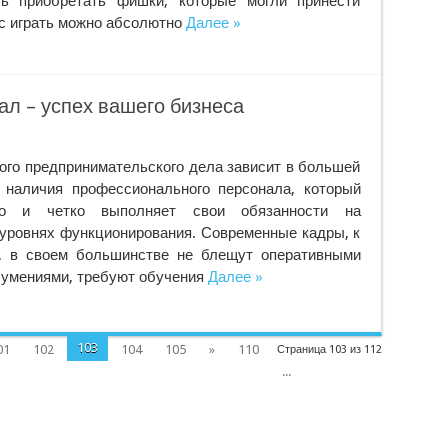
сь приобретать фишки, которые могли принести
ас играть можно абсолютно
Далее »
л – успех вашего бизнеса
ого предпринимательского дела зависит в большей
 наличия профессионального персонала, который
нно и четко выполняет свои обязанности на
уровнях функционирования. Современные кадры, к
, в своем большинстве не блещут оперативными
 умениями, требуют обучения
Далее »
103
01
102
104
105
»
110
Страница 103 из 112
...