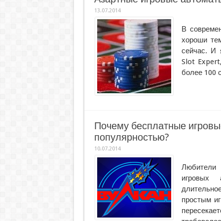
13.07.2014
В совреме
хороши те
сейчас. И 
Slot Exper
более 100 
Почему бесплатные игровы
популярностью?
10.07.2014
Любители 
игровых 
длительно
простым иг
пересекае