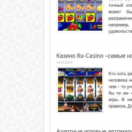
точный от
может бы
разгранич
например
удовольств
Казино Ru-Casino –самые н
14.07.2014
Кто хоть ра
человека н
чем – то у
бы те же «
игры. В н
правила. Дл
Азартные игровые автоматы