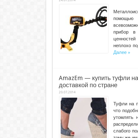
24.07.2014
Металлоиск
помощью 
всевозмож
прибор в 
ценностей
неплохо по
Далее »
AmazEm — купить туфли на
доставкой по стране
20.07.2014
Туфли на 
что подобн
утомлять 
распредели
слабого по
тому же им