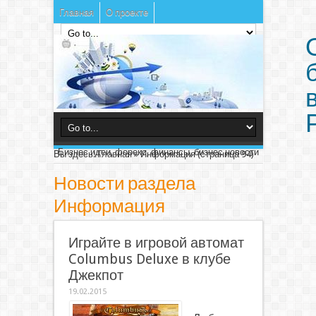
Главная
О проекте
Бизнес идеи, форекс, финансы, бизнес новости
Вы здесь:
Главная
»
Информация
(страница 94)
Новости раздела
Информация
Играйте в игровой автомат
Columbus Deluxe в клубе
Джекпот
19.02.2015