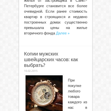
жилья от застройщика в Санкт-
Петербурге становится все более
очевидной. Если ранее стоимость
квартир в строящихся и недавно
построенных домах существенно
превышала цены на жилье
вторичного фонда
Далее »
Копии мужских
швейцарских часов: как
выбрать?
10.02.2015
При
покупке
любого
товара
каждого из
нас в