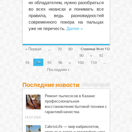
их обладателем, нужно разобраться
во всех нюансах и понимать все
правила, ведь разновидностей
современного покера на пальцах
уже не перечесть.
Далее »
« Первая
...
70
80
Страница 94 из 112
90
«
92
94
93
95
96
»
100
110
...
Последняя »
Последние новости
Ремонт пылесосов в Казани:
профессиональное
восстановление бытовой техники с
гарантией качества
24.07.2026
CabrioLife — мир кабриолетов,
открытых дорог и автомобильного