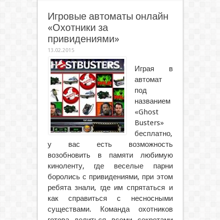
Игровые автоматы онлайн
«Охотники за
привидениями»
13.02.2015
Играя в
автомат
под
названием
«Ghost
Busters»
бесплатно,
у вас есть возможность
возобновить в памяти любимую
киноленту, где веселые парни
боролись с привидениями, при этом
ребята знали, где им спрятаться и
как справиться с несносными
существами. Команда охотников