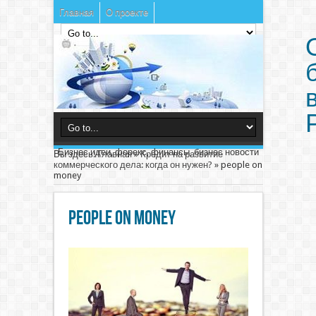
Главная
О проекте
Бизнес идеи, форекс, финансы, бизнес новости
Вы здесь:
Главная
»
Кредит на развитие
коммерческого дела: когда он нужен?
»
people on
money
people on money