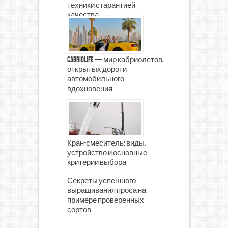
техники с гарантией
качества
CabrioLife — мир кабриолетов,
открытых дорог и
автомобильного
вдохновения
Кран-смеситель: виды,
устройство и основные
критерии выбора
Секреты успешного
выращивания проса на
примере проверенных
сортов