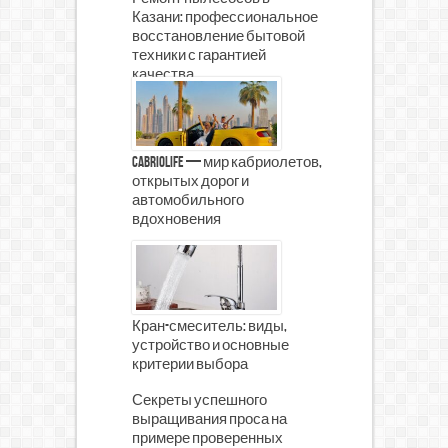
Казани: профессиональное
восстановление бытовой
техники с гарантией
качества
CabrioLife — мир кабриолетов,
открытых дорог и
автомобильного
вдохновения
Кран-смеситель: виды,
устройство и основные
критерии выбора
Секреты успешного
выращивания проса на
примере проверенных