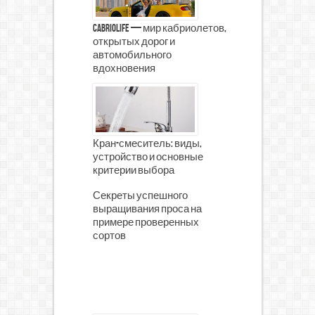
CabrioLife — мир кабриолетов,
открытых дорог и
автомобильного
вдохновения
Кран-смеситель: виды,
устройство и основные
критерии выбора
Секреты успешного
выращивания проса на
примере проверенных
сортов