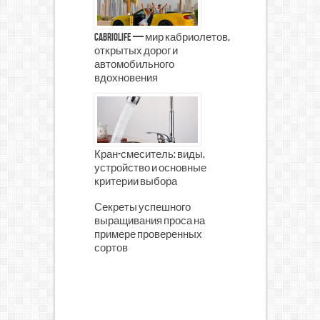
CabrioLife — мир кабриолетов,
открытых дорог и
автомобильного
вдохновения
Кран-смеситель: виды,
устройство и основные
критерии выбора
Секреты успешного
выращивания проса на
примере проверенных
сортов