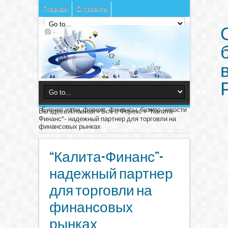
Главная
О проекте
Бизнес идеи, форекс, финансы, бизнес новости
Вы здесь:
Главная
»
Все о Форекс
»
“Калита-
Финанс”- надежный партнер для торговли на
финансовых рынках
“Калита-Финанс”-
надежный партнер
для торговли на
финансовых
рынках