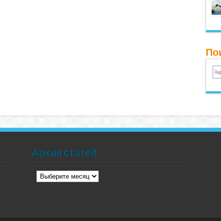
Пои
Архив статей
Архив
статей