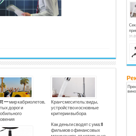
Сек
при
31.0
Ре
Преи
вин
Life — мир кабриолетов,
Кран-смеситель: виды,
тых дорог и
устройство и основные
обильного
критерии выбора
овения
Как деньги сводят с ума: 6
фильмов о финансовых