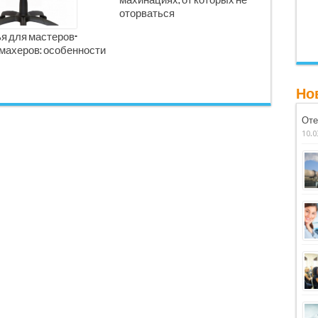
махинациях, от которых не
оторваться
я для мастеров-
махеров: особенности
Но
Оте
10.0