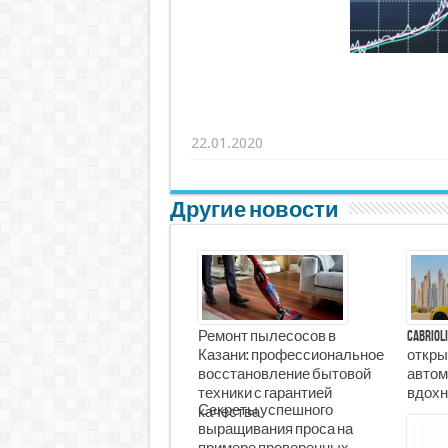
22.01.2020
Другие новости
Ремонт пылесосов в
Cabrio
Казани: профессиональное
откры
восстановление бытовой
автом
техники с гарантией
вдохн
Секреты успешного
качества
выращивания проса на