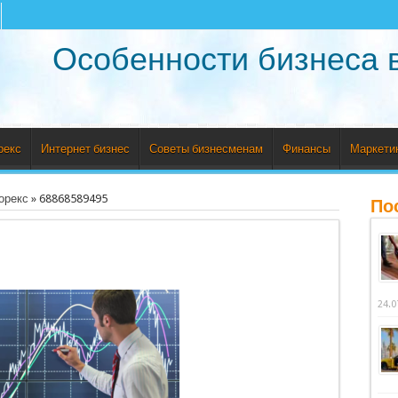
Особенности бизнеса 
рекс
Интернет бизнес
Советы бизнесменам
Финансы
Маркети
орекс
»
68868589495
По
24.0