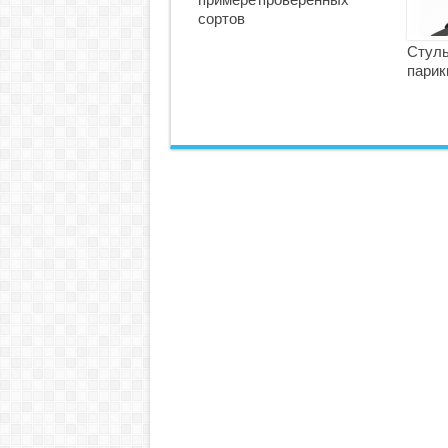
примере проверенных
сортов
Стуль
парик