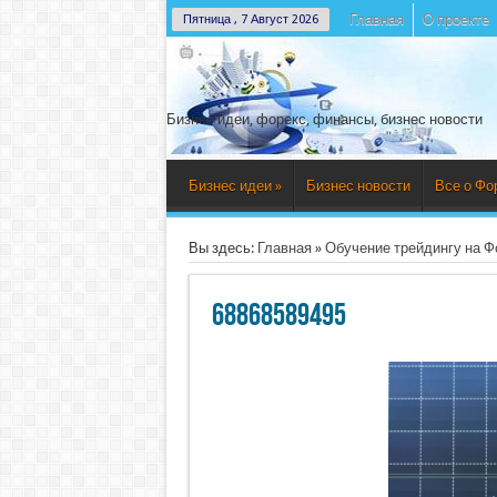
Главная
О проекте
Пятница , 7 Август 2026
Бизнес идеи, форекс, финансы, бизнес новости
Бизнес идеи
»
Бизнес новости
Все о Фо
Вы здесь:
Главная
»
Обучение трейдингу на Ф
68868589495