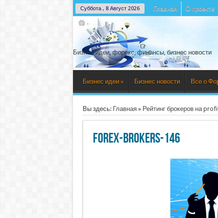
Главная
О проекте
Суббота , 8 Август 2026
Бизнес идеи, форекс, финансы, бизнес новости
Бизнес идеи
»
Бизнес новости
Все о Фо
Вы здесь:
Главная
»
Рейтинг брокеров на profi
forex-brokers-146