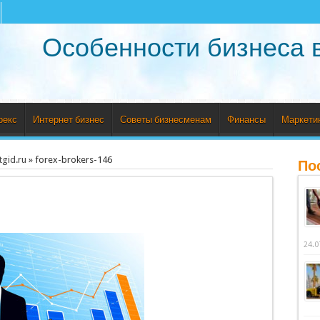
Особенности бизнеса 
рекс
Интернет бизнес
Советы бизнесменам
Финансы
Маркети
tgid.ru
»
forex-brokers-146
По
24.0