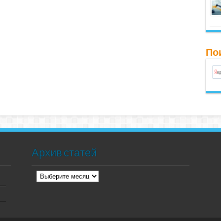
Пои
Архив статей
Архив
статей