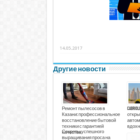
14.05.2017
Другие новости
Ремонт пылесосов в
Cabrio
Казани: профессиональное
откры
восстановление бытовой
автом
техники с гарантией
вдохн
Секреты успешного
качества
выращивания проса на