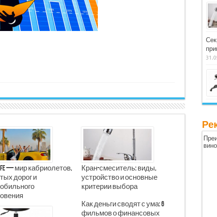
Сек
при
31.0
Ре
Преи
вин
Life — мир кабриолетов,
Кран-смеситель: виды,
тых дорог и
устройство и основные
обильного
критерии выбора
овения
Как деньги сводят с ума: 6
фильмов о финансовых