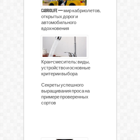
CabrioLife — мир кабриолетов,
открытых дорог и
автомобильного
вдохновения
Кран-смеситель: виды,
устройство и основные
критерии выбора
Секреты успешного
выращивания проса на
примере проверенных
сортов