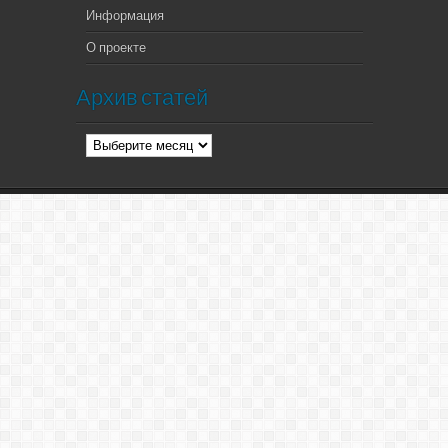
Информация
О проекте
Архив статей
Архив
статей