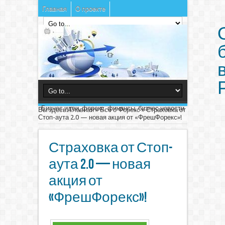
Главная
О проекте
Бизнес идеи, форекс, финансы, бизнес новости
Вы здесь:
Главная
»
Все о Форекс
»
Страховка от
Стоп-аута 2.0 — новая акция от «ФрешФорекс»!
Страховка от Стоп-
аута 2.0 — новая
акция от
«ФрешФорекс»!