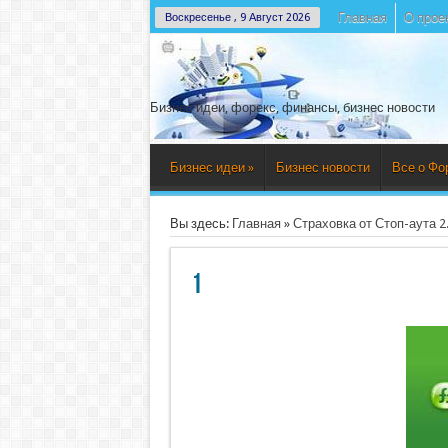
Главная
О прое
Воскресенье , 9 Август 2026
Бизнес идеи, форекс, финансы, бизнес новости
Бизнес идеи
»
Бизнес новости
Все о Фо
Вы здесь:
Главная
»
Страховка от Стоп-аута 2
1