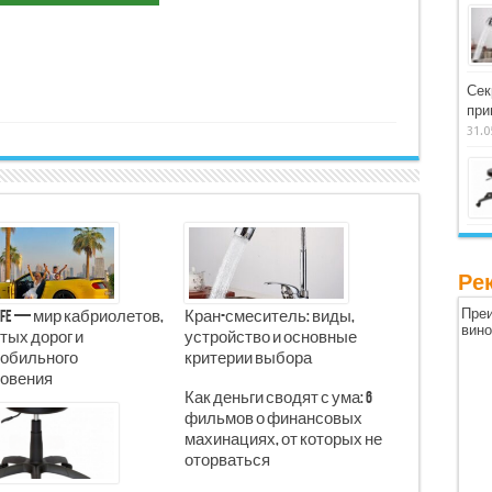
Сек
при
31.0
Ре
Преи
Life — мир кабриолетов,
Кран-смеситель: виды,
вин
тых дорог и
устройство и основные
обильного
критерии выбора
овения
Как деньги сводят с ума: 6
фильмов о финансовых
махинациях, от которых не
оторваться