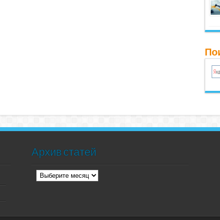
Пои
Архив статей
Архив
статей