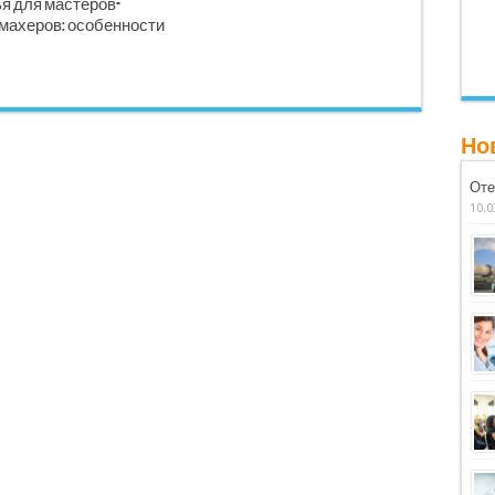
я для мастеров-
махеров: особенности
Но
Оте
10.0