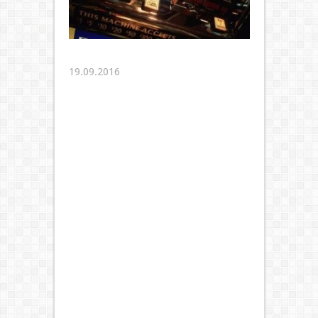
19.09.2016