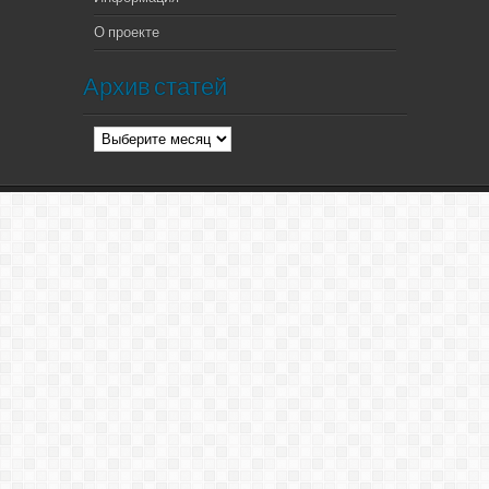
О проекте
Архив статей
Архив
статей