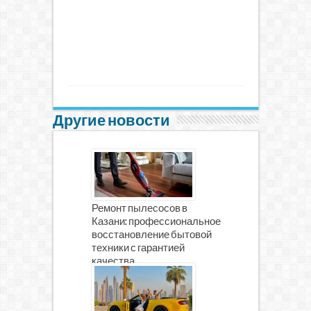
Другие новости
Ремонт пылесосов в
Казани: профессиональное
восстановление бытовой
техники с гарантией
качества