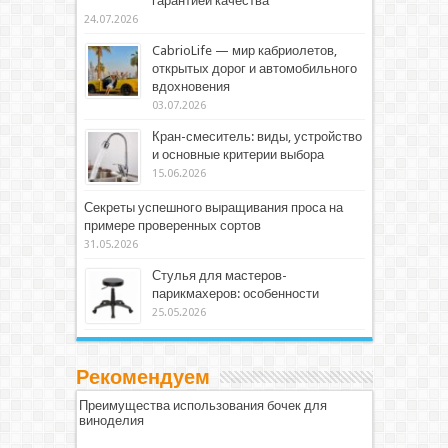
гарантией качества
24.07.2026
CabrioLife — мир кабриолетов,
открытых дорог и автомобильного
вдохновения
03.07.2026
Кран-смеситель: виды, устройство
и основные критерии выбора
15.06.2026
Секреты успешного выращивания проса на
примере проверенных сортов
31.05.2026
Стулья для мастеров-
парикмахеров: особенности
25.05.2026
Рекомендуем
Преимущества использования бочек для
виноделия