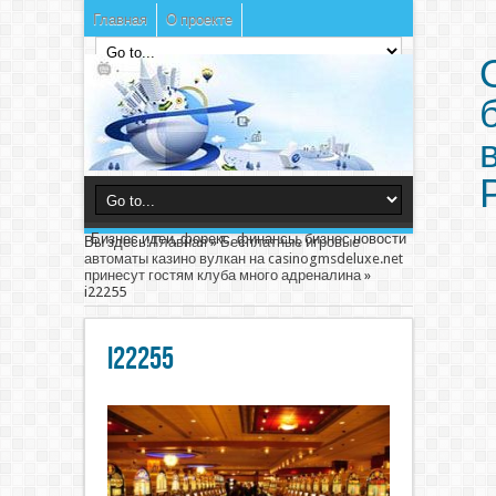
Главная
О проекте
Бизнес идеи, форекс, финансы, бизнес новости
Вы здесь:
Главная
»
Бесплатные игровые
автоматы казино вулкан на casinogmsdeluxe.net
принесут гостям клуба много адреналина
»
i22255
i22255