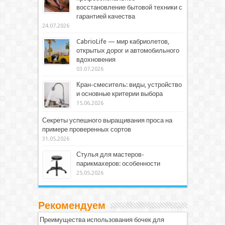
восстановление бытовой техники с
гарантией качества
24.07.2026
CabrioLife — мир кабриолетов,
открытых дорог и автомобильного
вдохновения
03.07.2026
Кран-смеситель: виды, устройство
и основные критерии выбора
15.06.2026
Секреты успешного выращивания проса на
примере проверенных сортов
31.05.2026
Стулья для мастеров-
парикмахеров: особенности
25.05.2026
Рекомендуем
Преимущества использования бочек для