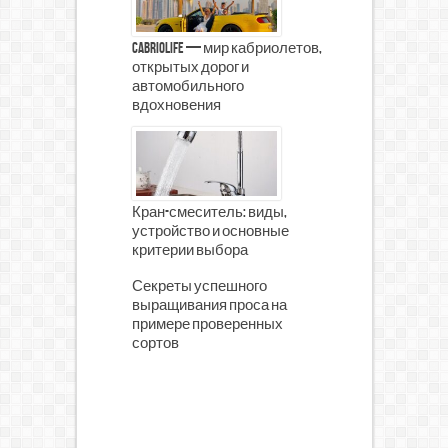
CabrioLife — мир кабриолетов,
открытых дорог и
автомобильного
вдохновения
Кран-смеситель: виды,
устройство и основные
критерии выбора
Секреты успешного
выращивания проса на
примере проверенных
сортов