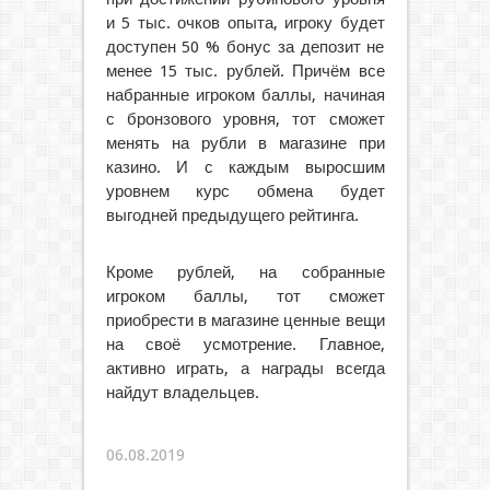
и 5 тыс. очков опыта, игроку будет
доступен 50 % бонус за депозит не
менее 15 тыс. рублей. Причём все
набранные игроком баллы, начиная
с бронзового уровня, тот сможет
менять на рубли в магазине при
казино. И с каждым выросшим
уровнем курс обмена будет
выгодней предыдущего рейтинга.
Кроме рублей, на собранные
игроком баллы, тот сможет
приобрести в магазине ценные вещи
на своё усмотрение. Главное,
активно играть, а награды всегда
найдут владельцев.
06.08.2019