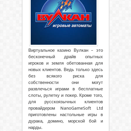
Виртуальное казино Вулкан – это
бесконечный драйв опытных
игроков и земля обетованная для
новых клиентов. Ведь только здесь
без всякого риска для
собственности они могут
развлечься играми в бесплатные
слоты, рулетку и покер.
Кроме того,
для русскоязычных клиентов
провайдером NanoGameSoft Ltd
приготовлены настольные игры в
дурака, домино, морской бой и
нарды.