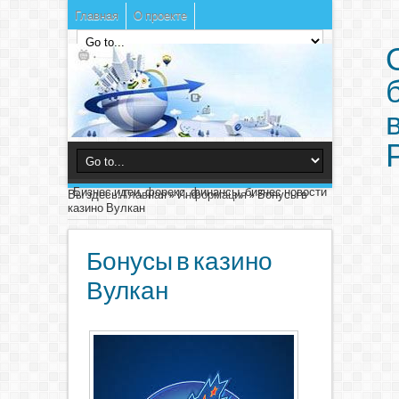
Главная
О проекте
Бизнес идеи, форекс, финансы, бизнес новости
Вы здесь:
Главная
»
Информация
»
Бонусы в
казино Вулкан
Бонусы в казино
Вулкан