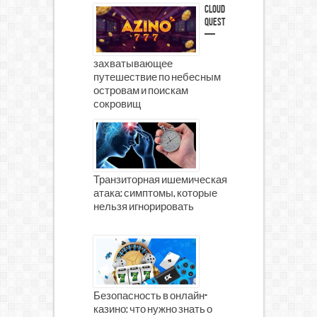
Cloud
Quest
—
захватывающее
путешествие по небесным
островам и поискам
сокровищ
Транзиторная ишемическая
атака: симптомы, которые
нельзя игнорировать
Безопасность в онлайн-
казино: что нужно знать о