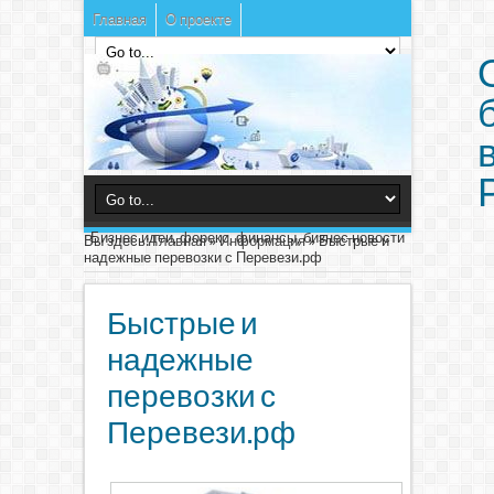
Главная
О проекте
Бизнес идеи, форекс, финансы, бизнес новости
Вы здесь:
Главная
»
Информация
»
Быстрые и
надежные перевозки с Перевези.рф
Быстрые и
надежные
перевозки с
Перевези.рф