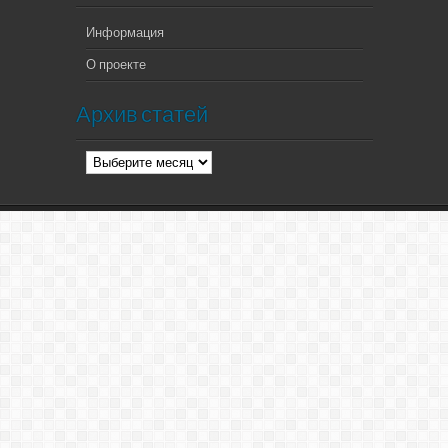
Информация
О проекте
Архив статей
Архив
статей