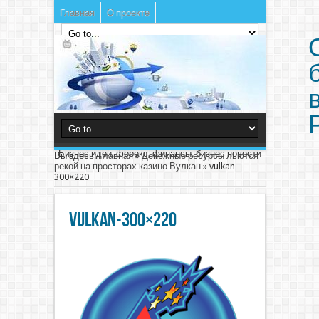
Главная
О проекте
Бизнес идеи, форекс, финансы, бизнес новости
Вы здесь:
Главная
»
Денежные ресурсы льются
рекой на просторах казино Вулкан
»
vulkan-
300×220
vulkan-300×220