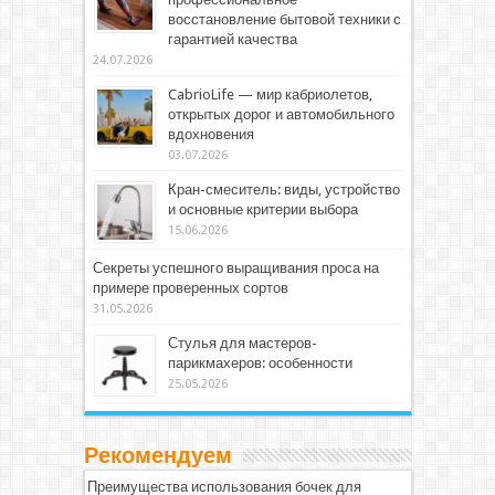
восстановление бытовой техники с
гарантией качества
24.07.2026
CabrioLife — мир кабриолетов,
открытых дорог и автомобильного
вдохновения
03.07.2026
Кран-смеситель: виды, устройство
и основные критерии выбора
15.06.2026
Секреты успешного выращивания проса на
примере проверенных сортов
31.05.2026
Стулья для мастеров-
парикмахеров: особенности
25.05.2026
Рекомендуем
Преимущества использования бочек для