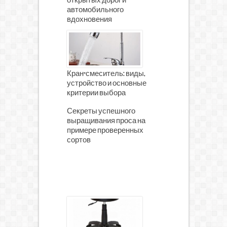
открытых дорог и
автомобильного
вдохновения
Кран-смеситель: виды,
устройство и основные
критерии выбора
Секреты успешного
выращивания проса на
примере проверенных
сортов