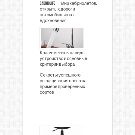
CabrioLife — мир кабриолетов,
открытых дорог и
автомобильного
вдохновения
Кран-смеситель: виды,
устройство и основные
критерии выбора
Секреты успешного
выращивания проса на
примере проверенных
сортов