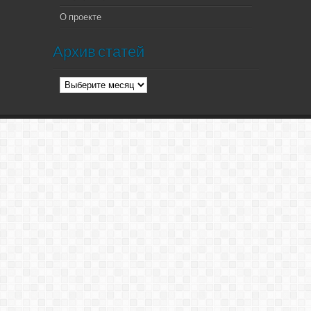
О проекте
Архив статей
Архив
статей