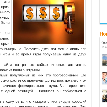
о эти
приз.
много
ежнему
 были
т. Он
Но
тавок.
Оте
оторых
10.0
го выигрыша. Получить джек-пот можно лишь при
и игры и во время игры получаешь одну из двух
 найти на разных сайтах игровых автоматов.
 зависит ваши выигрыши.
амый популярный из них это прогрессивный. Его
умма растет со временем, до тех пор, пока его кто-
т начинает формироваться с нуля. В лотерее тоже
 с одной разницей – начинает он собираться с
 в одну сеть, и с каждого спина уходит хороший
ставьте, какие суммы достигает там джек-пот. Это