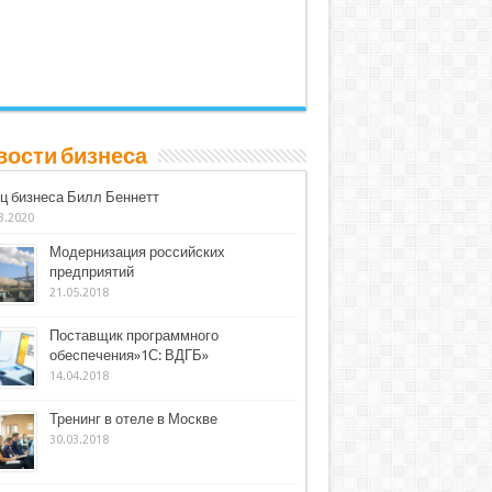
вости бизнеса
ц бизнеса Билл Беннетт
3.2020
Модернизация российских
предприятий
21.05.2018
Поставщик программного
обеспечения»1С: ВДГБ»
14.04.2018
Тренинг в отеле в Москве
30.03.2018