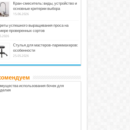
Кран-смеситель: виды, устройство и
основные критерии выбора
15.06.2026
реты успешного выращивания проса на
мере проверенных сортов
5.2026
Стулья для мастеров-парикмахеров:
особенности
25.05.2026
комендуем
мущества использования бочек для
оделия