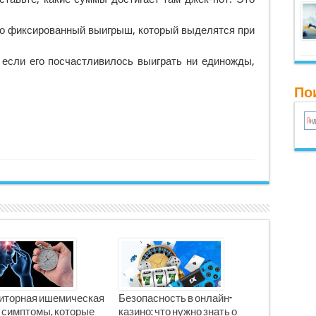
то фиксированный выигрыш, который выделятся при
, если его посчастливилось выиграть ни единожды,
Пои
иторная ишемическая
Безопасность в онлайн-
: симптомы, которые
казино: что нужно знать о