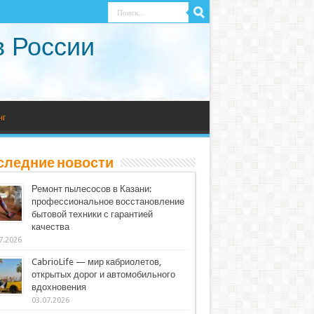
в России
нг
следние новости
Ремонт пылесосов в Казани:
профессиональное восстановление
бытовой техники с гарантией
качества
7.2026
CabrioLife — мир кабриолетов,
открытых дорог и автомобильного
вдохновения
03.07.2026