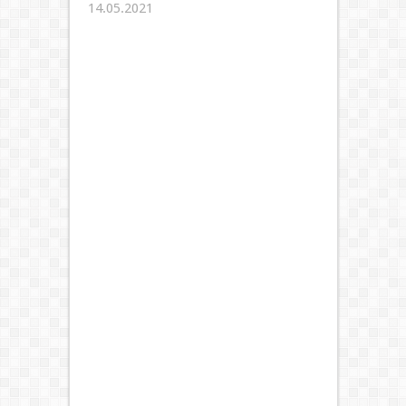
14.05.2021