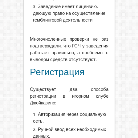
Заведение имеет лицензию,
дающую право на осуществление
гемблинговой деятельности.
Многочисленные проверки не раз
подтверждали, что ГСЧ у заведения
работает правильно, а проблемы с
выводом средств отсутствуют.
Регистрация
Существует два способа
регистрации в игорном клубе
Джойказино:
Авторизация через социальную
сеть.
Ручной ввод всех необходимых
данных.