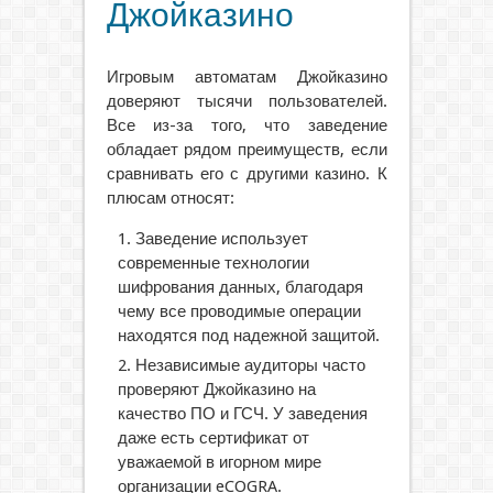
Джойказино
Игровым автоматам Джойказино
доверяют тысячи пользователей.
Все из-за того, что заведение
обладает рядом преимуществ, если
сравнивать его с другими казино. К
плюсам относят:
Заведение использует
современные технологии
шифрования данных, благодаря
чему все проводимые операции
находятся под надежной защитой.
Независимые аудиторы часто
проверяют Джойказино на
качество ПО и ГСЧ. У заведения
даже есть сертификат от
уважаемой в игорном мире
организации eCOGRA.