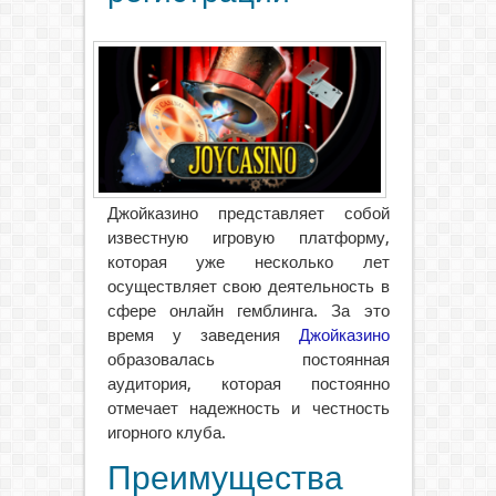
Джойказино представляет собой
известную игровую платформу,
которая уже несколько лет
осуществляет свою деятельность в
сфере онлайн гемблинга. За это
время у заведения
Джойказино
образовалась постоянная
аудитория, которая постоянно
отмечает надежность и честность
игорного клуба.
Преимущества