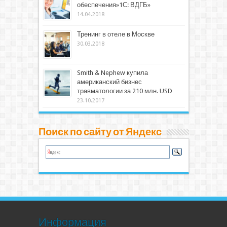
обеспечения»1С: ВДГБ»
14.04.2018
Тренинг в отеле в Москве
30.03.2018
Smith & Nephew купила
американский бизнес
травматологии за 210 млн. USD
23.10.2017
Поиск по сайту от Яндекс
Информация