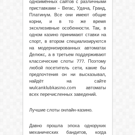
одноимённых сайтов с различными
приставками – Вегас, Удача, Гранд,
Платинум. Все они имеют общие
корни, и в то же время
эксклюзивные особенности. Так, в
одном казино принимают ставки на
спорт, в втором специализируются
на модернизированных автоматах
Делюкс, а в третьем поддерживают
классические слоты 777. Поэтому
любой посетитель сети, какие бы
предпочтения он ни высказывал,
найдёт на сайте
wulcanklubkasino.com автоматы
всех перечисленных заведений.
Лучшие слоты онлайн-казино.
Давно прошла эпоха одноруких
механических бандитов, когда