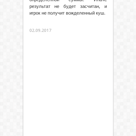
результат не будет засчитан, и
игрок не получит вожделенный куш.
02.09.2017