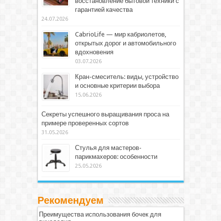
восстановление бытовой техники с
гарантией качества
24.07.2026
CabrioLife — мир кабриолетов,
открытых дорог и автомобильного
вдохновения
03.07.2026
Кран-смеситель: виды, устройство
и основные критерии выбора
15.06.2026
Секреты успешного выращивания проса на
примере проверенных сортов
31.05.2026
Стулья для мастеров-
парикмахеров: особенности
25.05.2026
Рекомендуем
Преимущества использования бочек для