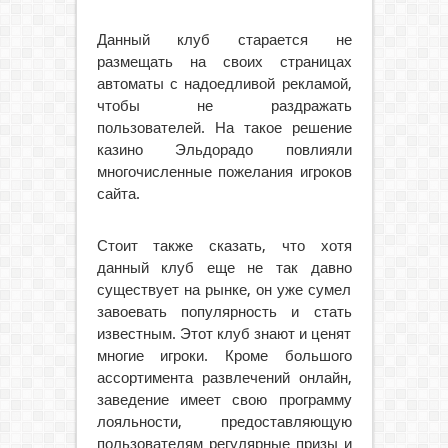
Данный клуб старается не
размещать на своих страницах
автоматы с надоедливой рекламой,
чтобы не раздражать
пользователей. На такое решение
казино Эльдорадо повлияли
многочисленные пожелания игроков
сайта.
Стоит также сказать, что хотя
данный клуб еще не так давно
существует на рынке, он уже сумел
завоевать популярность и стать
известным. Этот клуб знают и ценят
многие игроки. Кроме большого
ассортимента развлечений онлайн,
заведение имеет свою программу
лояльности, предоставляющую
пользователям регулярные призы и