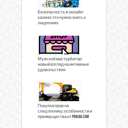
Безопасность в онлайн-
казино: что нужно знать о
лицензиях
Мужской мастурбатор:
новый взгляд на интимные
удовольствия
Покупка прав на
спецтехнику: особенности и
преимущества от prava0.com