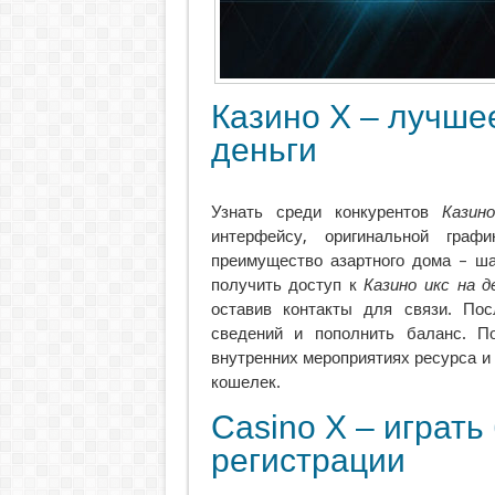
Казино Х – лучше
деньги
Узнать среди конкурентов
Казин
интерфейсу, оригинальной граф
преимущество азартного дома – ша
получить доступ к
Казино икс на д
оставив контакты для связи. Пос
сведений и пополнить баланс. П
внутренних мероприятиях ресурса и
кошелек.
Casino X – играть
регистрации