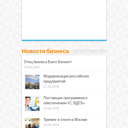
Новости бизнеса
Отец бизнеса Билл Беннетт
10.03.2020
Модернизация российских
предприятий
21.05.2018
Поставщик программного
обеспечения»1С: ВДГБ»
14.04.2018
Тренинг в отеле в Москве
30.03.2018