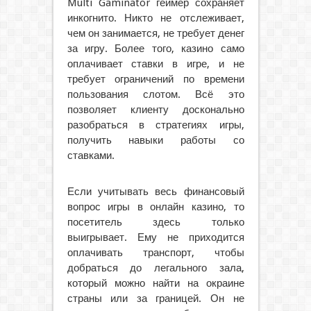
Multi Gaminator геймер сохраняет
инкогнито. Никто не отслеживает,
чем он занимается, не требует денег
за игру. Более того, казино само
оплачивает ставки в игре, и не
требует ограничений по времени
пользования слотом. Всё это
позволяет клиенту досконально
разобраться в стратегиях игры,
получить навыки работы со
ставками.
Если учитывать весь финансовый
вопрос игры в онлайн казино, то
посетитель здесь только
выигрывает. Ему не приходится
оплачивать транспорт, чтобы
добраться до легального зала,
который можно найти на окраине
страны или за границей. Он не