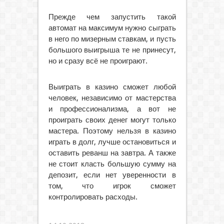
Прежде чем запустить такой
автомат на максимум нужно сыграть
в него по мизерным ставкам, и пусть
большого выигрыша те не принесут,
но и сразу всё не проиграют.
Выиграть в казино сможет любой
человек, независимо от мастерства
и профессионализма, а вот не
проиграть своих денег могут только
мастера. Поэтому нельзя в казино
играть в долг, лучше остановиться и
оставить реванш на завтра. А также
не стоит класть большую сумму на
депозит, если нет уверенности в
том, что игрок сможет
контролировать расходы.