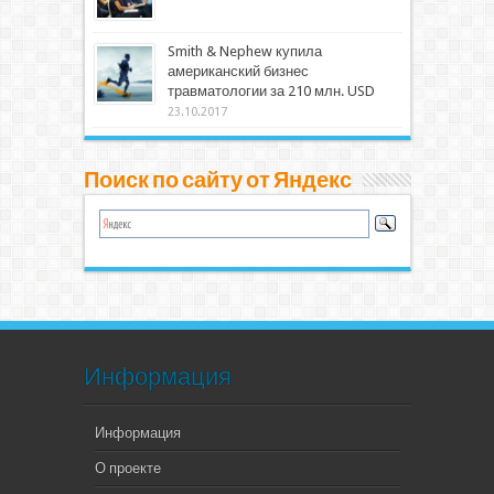
Smith & Nephew купила
американский бизнес
травматологии за 210 млн. USD
23.10.2017
Поиск по сайту от Яндекс
Информация
Информация
О проекте