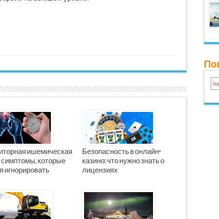
Пои
иторная ишемическая
Безопасность в онлайн-
: симптомы, которые
казино: что нужно знать о
я игнорировать
лицензиях