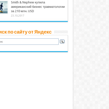
Smith & Nephew купила
американский бизнес травматологии
за 210 млн. USD
23.10.2017
ск по сайту от Яндекс