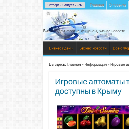
Главная
О проекте
Четверг , 6 Август 2026
Бизнес идеи, форекс, финансы, бизнес новости
Бизнес идеи
»
Бизнес новости
Все о Фо
Вы здесь:
Главная
»
Информация
»
Игровые а
Игровые автоматы 
доступны в Крыму