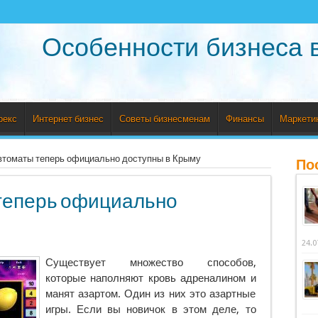
Особенности бизнеса 
рекс
Интернет бизнес
Советы бизнесменам
Финансы
Маркети
втоматы теперь официально доступны в Крыму
По
теперь официально
24.0
Существует множество способов,
которые наполняют кровь адреналином и
манят азартом. Один из них это азартные
игры. Если вы новичок в этом деле, то