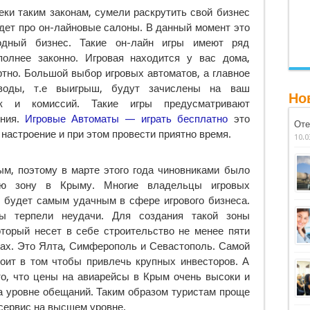
ки таким законам, сумели раскрутить свой бизнес
идет про он-лайновые салоны. В данный момент это
одный бизнес. Такие он-лайн игры имеют ряд
олнее законно. Игровая находится у вас дома,
тно. Большой выбор игровых автоматов, а главное
воды, т.е выигрыш, будут зачислены на ваш
Но
к и комиссий. Такие игры предусматривают
ения.
Игровые Автоматы — играть бесплатно
это
Оте
настроение и при этом провести приятно время.
10.0
ым, поэтому в марте этого года чиновниками было
ую зону в Крыму. Многие владельцы игровых
т будет самым удачным в сфере игрового бизнеса.
ты терпели неудачи. Для создания такой зоны
оторый несет в себе строительство не менее пяти
дах. Это Ялта, Симферополь и Севастополь. Самой
тоит в том чтобы привлечь крупных инвесторов. А
о, что цены на авиарейсы в Крым очень высоки и
на уровне обещаний. Таким образом туристам проще
 сервис на высшем уровне.