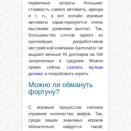
первичные затраты большие:
стоимость самого автомата, аренда
и т. п., а вот онлайн игровые
автоматы характеризуются очень
высокими уровнями выплат. Так,
большинство слотов одного из
крупнейших разработчиков
австрийской компании Gaminator не
выдают меньше 95 долларов на 100
затраченных в среднем. Можно
прямо сейчас
скачать вулкан
делюкс
и попробовать играть.
Можно ли обмануть
фортуну?
С игровым процессом связано
огромное количество мифов. Так,
среди ваших знакомых игроков
обязательно найдется такой,