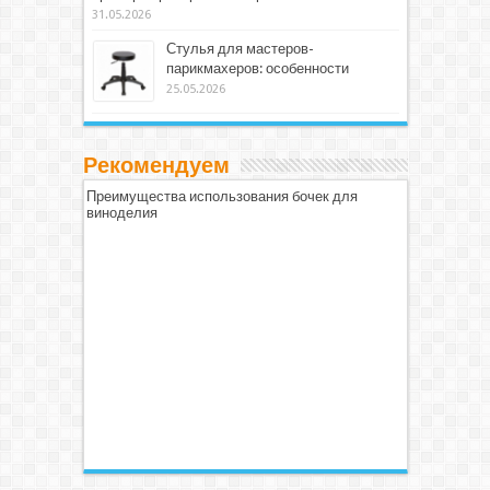
31.05.2026
Стулья для мастеров-
парикмахеров: особенности
25.05.2026
Рекомендуем
Преимущества использования бочек для
виноделия