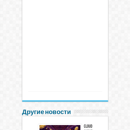
Другие новости
Cloud