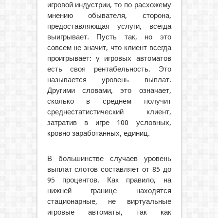
игровой индустрии, то по расхожему
мнению обывателя, сторона,
предоставляющая услуги, всегда
выигрывает. Пусть так, но это
совсем не значит, что клиент всегда
проигрывает: у игровых автоматов
есть своя рентабельность. Это
называется уровень выплат.
Другими словами, это означает,
сколько в среднем получит
среднестатистический клиент,
затратив в игре 100 условных,
кровно заработанных, единиц.
В большинстве случаев уровень
выплат слотов составляет от 85 до
95 процентов. Как правило, на
нижней границе находятся
стационарные, не виртуальные
игровые автоматы, так как