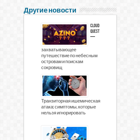
Другие новости
Cloud
Quest
—
захватывающее
путешествие по небесным
островам и поискам
сокровищ
Транзиторная ишемическая
атака: симптомы, которые
нельзя игнорировать