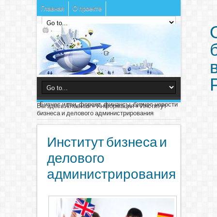
Главная
О проекте
Бизнес идеи, форекс, финансы, бизнес новости
Вы здесь:
Главная
»
Информация
»
Институт
бизнеса и делового администрирования
Институт бизнеса и
делового
администрирования