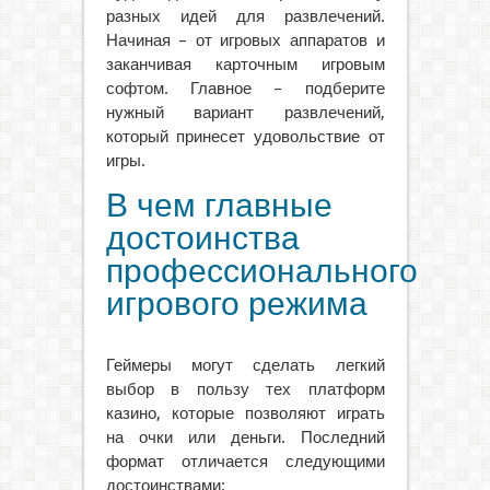
разных идей для развлечений.
Начиная – от игровых аппаратов и
заканчивая карточным игровым
софтом. Главное – подберите
нужный вариант развлечений,
который принесет удовольствие от
игры.
В чем главные
достоинства
профессионального
игрового режима
Геймеры могут сделать легкий
выбор в пользу тех платформ
казино, которые позволяют играть
на очки или деньги. Последний
формат отличается следующими
достоинствами: