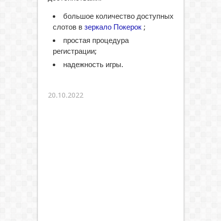
большое количество доступных
слотов в
зеркало Покерок
;
простая процедура
регистрации;
надежность игры.
20.10.2022