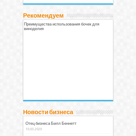
Рекомендуем
Преимущества использования бочек для
виноделия
Новости бизнеса
Отец бизнеса Билл Беннетт
10.03.2020