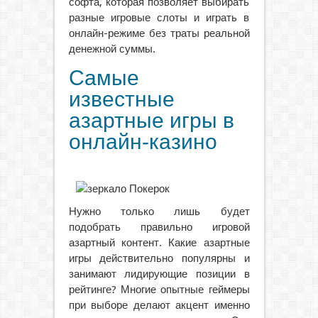
софта, которая позволяет выбирать
разные игровые слоты и играть в
онлайн-режиме без траты реальной
денежной суммы.
Самые
известные
азартные игры в
онлайн-казино
Нужно только лишь будет
подобрать правильно игровой
азартный контент. Какие азартные
игры действительно популярны и
занимают лидирующие позиции в
рейтинге? Многие опытные геймеры
при выборе делают акцент именно