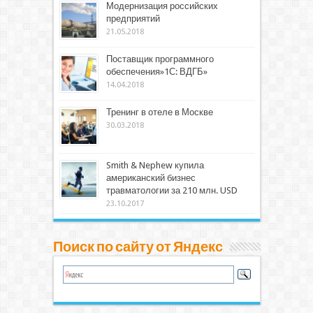
Модернизация российских
предприятий
21.05.2018
Поставщик программного
обеспечения»1С: ВДГБ»
14.04.2018
Тренинг в отеле в Москве
30.03.2018
Smith & Nephew купила
американский бизнес
травматологии за 210 млн. USD
23.10.2017
Поиск по сайту от Яндекс