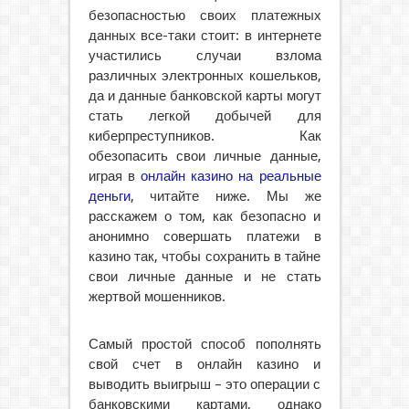
безопасностью своих платежных
данных все-таки стоит: в интернете
участились случаи взлома
различных электронных кошельков,
да и данные банковской карты могут
стать легкой добычей для
киберпреступников. Как
обезопасить свои личные данные,
играя в
онлайн казино на реальные
деньги
, читайте ниже. Мы же
расскажем о том, как безопасно и
анонимно совершать платежи в
казино так, чтобы сохранить в тайне
свои личные данные и не стать
жертвой мошенников.
Самый простой способ пополнять
свой счет в онлайн казино и
выводить выигрыш – это операции с
банковскими картами, однако