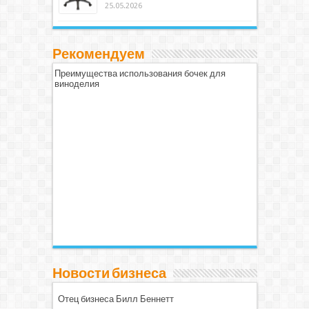
25.05.2026
Рекомендуем
Преимущества использования бочек для
виноделия
Новости бизнеса
Отец бизнеса Билл Беннетт