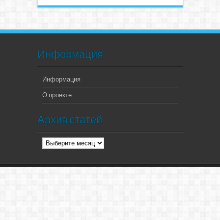
Информация
Информация
О проекте
Архив статей
Архив
статей