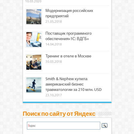
10.03.2020
Модернизация российских
предприятий
21.05.2018
Поставщик программного
обеспечения»1С: ВДГБ»
14.04.2018
Тренинг в отеле в Москве
30.03.2018
Smith & Nephew купила
американский бизнес
травматологии за 210 млн. USD
23.10.2017
Поиск по сайту от Яндекс