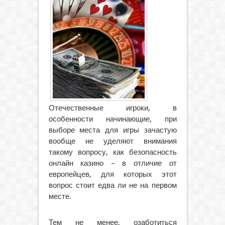
Отечественные игроки, в
особенности начинающие, при
выборе места для игры зачастую
вообще не уделяют внимания
такому вопросу, как безопасность
онлайн казино – в отличие от
европейцев, для которых этот
вопрос стоит едва ли не на первом
месте.
Тем не менее, озаботиться