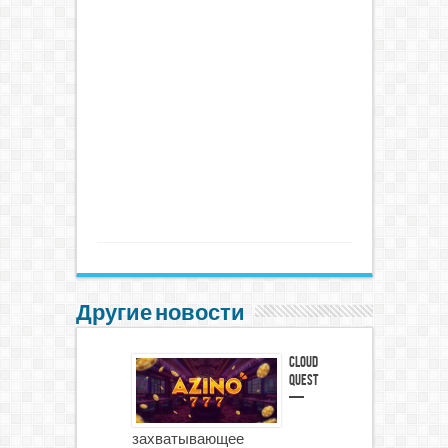
Другие новости
Cloud
Quest
—
захватывающее