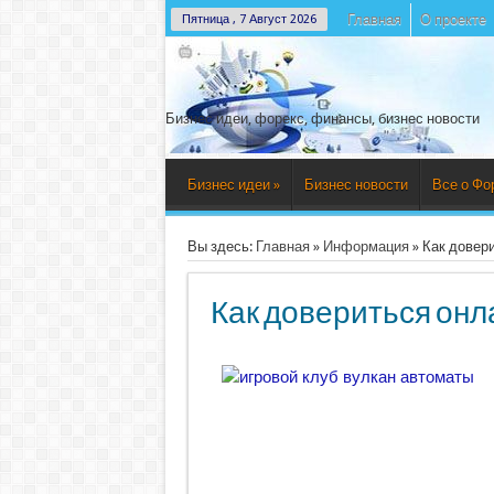
Главная
О проекте
Пятница , 7 Август 2026
Бизнес идеи, форекс, финансы, бизнес новости
Бизнес идеи
»
Бизнес новости
Все о Фо
Вы здесь:
Главная
»
Информация
»
Как довери
Как довериться онл