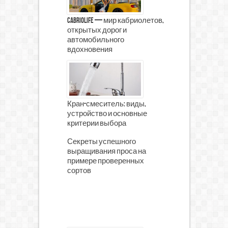
CabrioLife — мир кабриолетов,
открытых дорог и
автомобильного
вдохновения
Кран-смеситель: виды,
устройство и основные
критерии выбора
Секреты успешного
выращивания проса на
примере проверенных
сортов