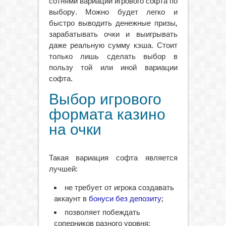
сотнями вариаций игрового софта по
выбору. Можно будет легко и
быстро выводить денежные призы,
зарабатывать очки и выигрывать
даже реальную сумму кэша. Стоит
только лишь сделать выбор в
пользу той или иной вариации
софта.
Выбор игрового
формата казино
на очки
Такая вариация софта является
лучшей:
не требует от игрока создавать
аккаунт в
бонуси без депозиту
;
позволяет побеждать
соперников разного уровня;