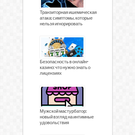
Транзиторная ишемическая
атака: симптомы, которые
нельзя игнорировать
Безопасность в онлайн-
казино: что нужно знать о
лицензиях
Мужской мастурбатор:
новый взгляд на интимные
удовольствия