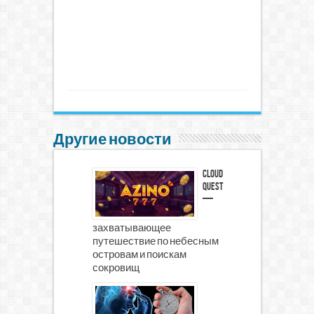
Другие новости
Cloud
Quest
—
захватывающее
путешествие по небесным
островам и поискам
сокровищ