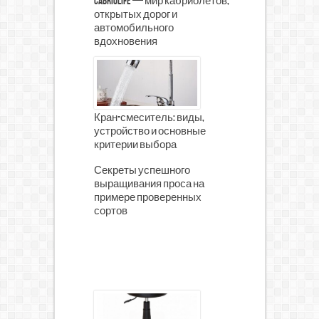
CabrioLife — мир кабриолетов,
открытых дорог и
автомобильного
вдохновения
Кран-смеситель: виды,
устройство и основные
критерии выбора
Секреты успешного
выращивания проса на
примере проверенных
сортов