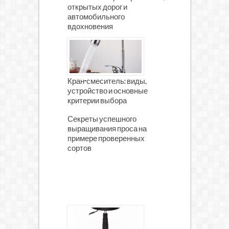
открытых дорог и
автомобильного
вдохновения
Кран-смеситель: виды,
устройство и основные
критерии выбора
Секреты успешного
выращивания проса на
примере проверенных
сортов