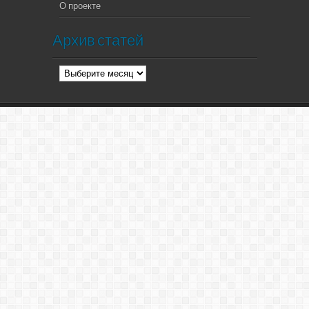
О проекте
Архив статей
Архив
статей