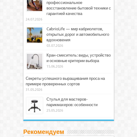
профессиональное
восстановление бытовой техники с
гарантией качества
24.07.2026
CabrioLife — мир кабриолетов,
открытых дорог и автомобильного
вдохновения
03.07.2026
Кран-смеситель: виды, устройство
и основные критерии выбора
15.06.2026
Секреты успешного выращивания проса на
примере проверенных сортов
31.05.2026
Стулья для мастеров-
парикмахеров: особенности
25.05.2026
Рекомендуем