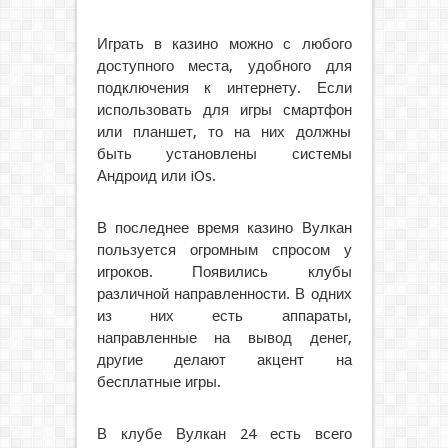
Играть в казино можно с любого
доступного места, удобного для
подключения к интернету. Если
использовать для игры смартфон
или планшет, то на них должны
быть установлены системы
Андроид или iOs.
В последнее время казино Вулкан
пользуется огромным спросом у
игроков. Появились клубы
различной направленности. В одних
из них есть аппараты,
направленные на вывод денег,
другие делают акцент на
бесплатные игры.
В клубе Вулкан 24 есть всего