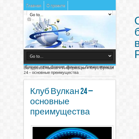
Главная
О проекте
Бизнес идеи, форекс, финансы, бизнес новости
Вы здесь:
Главная
»
Информация
»
Клуб Вулкан
24 – основные преимущества
Клуб Вулкан 24 –
основные
преимущества