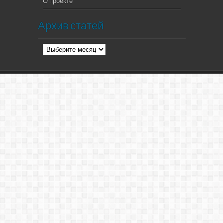
О проекте
Архив статей
Архив
статей