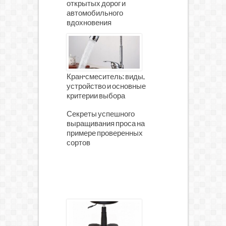
открытых дорог и
автомобильного
вдохновения
Кран-смеситель: виды,
устройство и основные
критерии выбора
Секреты успешного
выращивания проса на
примере проверенных
сортов