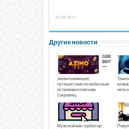
21.09.2017
Другие новости
Cloud
Quest
—
захватывающее
Транз
путешествие по небесным
атака
островам и поискам
нельз
сокровищ
Мужской мастурбатор:
Покуп