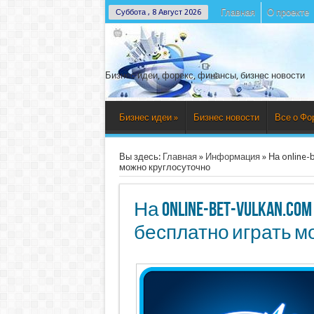
Главная
О проекте
Суббота , 8 Август 2026
Бизнес идеи, форекс, финансы, бизнес новости
Бизнес идеи
»
Бизнес новости
Все о Фо
Вы здесь:
Главная
»
Информация
»
На online-
можно круглосуточно
На online-bet-vulkan.
бесплатно играть м