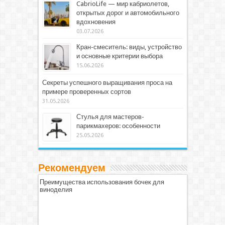
CabrioLife — мир кабриолетов,
открытых дорог и автомобильного
вдохновения
03.07.2026
Кран-смеситель: виды, устройство
и основные критерии выбора
15.06.2026
Секреты успешного выращивания проса на
примере проверенных сортов
31.05.2026
Стулья для мастеров-
парикмахеров: особенности
25.05.2026
Рекомендуем
Преимущества использования бочек для
виноделия