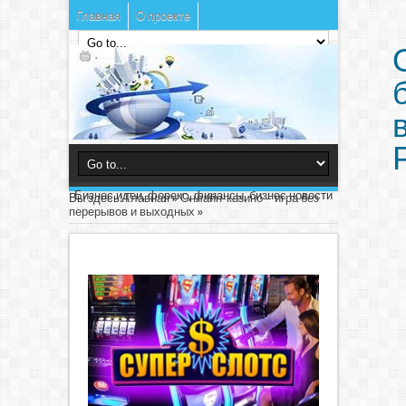
Главная
О проекте
Бизнес идеи, форекс, финансы, бизнес новости
Вы здесь:
Главная
»
Онлайн-казино – игра без
перерывов и выходных
»