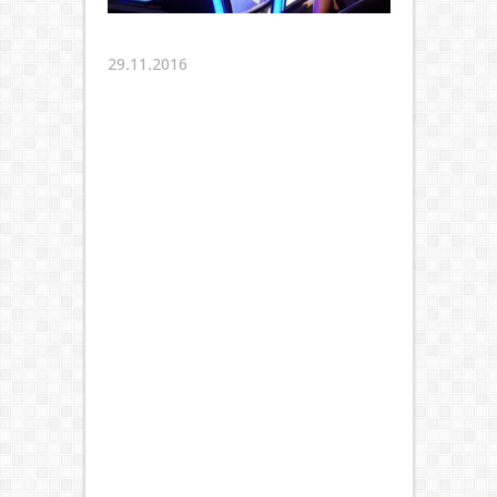
29.11.2016