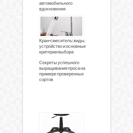
автомобильного
вдохновения
Кран-смеситель: виды,
устройство и основные
критерии выбора
Секреты успешного
выращивания проса на
примере проверенных
сортов