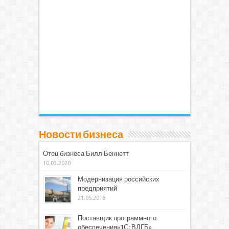
Новости бизнеса
Отец бизнеса Билл Беннетт
10.03.2020
Модернизация российских
предприятий
21.05.2018
Поставщик программного
обеспечения»1С: ВДГБ»