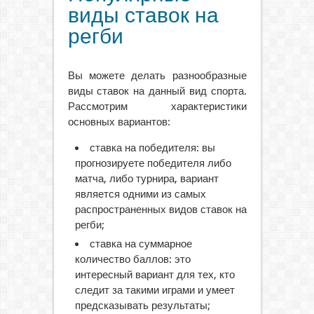
виды ставок на
регби
Вы можете делать разнообразные
виды ставок на данный вид спорта.
Рассмотрим характеристики
основных вариантов:
ставка на победителя: вы
прогнозируете победителя либо
матча, либо турнира, вариант
является одними из самых
распространенных видов ставок на
регби;
ставка на суммарное
количество баллов: это
интересный вариант для тех, кто
следит за такими играми и умеет
предсказывать результаты;