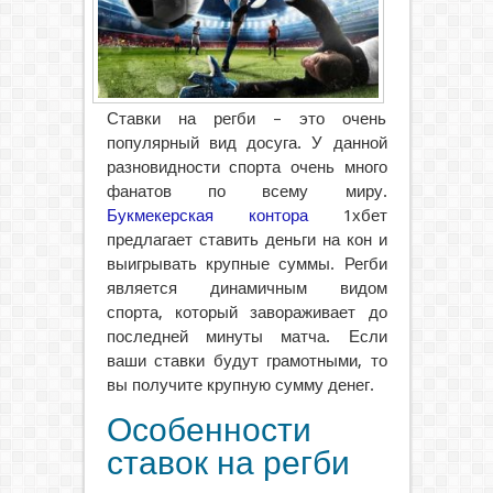
Ставки на регби – это очень
популярный вид досуга. У данной
разновидности спорта очень много
фанатов по всему миру.
Букмекерская контора
1хбет
предлагает ставить деньги на кон и
выигрывать крупные суммы. Регби
является динамичным видом
спорта, который завораживает до
последней минуты матча. Если
ваши ставки будут грамотными, то
вы получите крупную сумму денег.
Особенности
ставок на регби