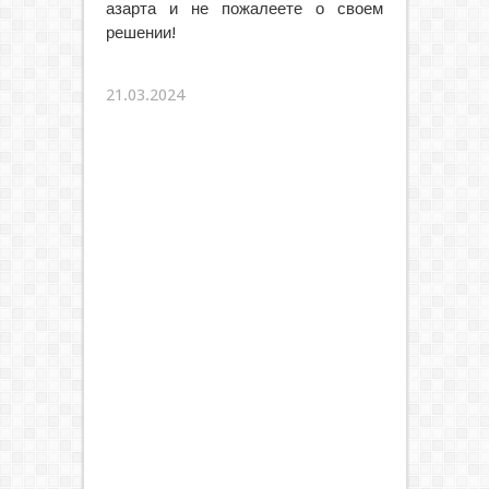
азарта и не пожалеете о своем
решении!
21.03.2024