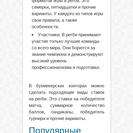
форматов игры в регби. Это
семерки, пятнадцатки и прочие
варианты. У каждого из типов игры
свои правила, а также
особенности.
Участники. В регби принимают
участие только лучшие команды
со всего мира. Они борются за
звание чемпиона и демонстрируют
высокий уровень
профессионализма и подготовки.
В букмекерских конторах можно
сделать подходящие виды ставок
на регби. Это ставки на победителя
матча, суммарное количество
баллов, гандикапы, победитель
турнира и прочие варианты.
Популярные