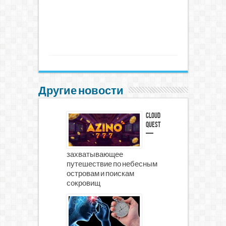
Другие новости
Cloud
Quest
—
захватывающее
путешествие по небесным
островам и поискам
сокровищ