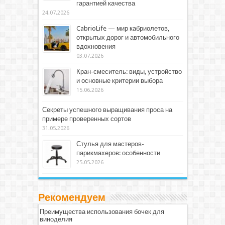
гарантией качества
24.07.2026
CabrioLife — мир кабриолетов,
открытых дорог и автомобильного
вдохновения
03.07.2026
Кран-смеситель: виды, устройство
и основные критерии выбора
15.06.2026
Секреты успешного выращивания проса на
примере проверенных сортов
31.05.2026
Стулья для мастеров-
парикмахеров: особенности
25.05.2026
Рекомендуем
Преимущества использования бочек для
виноделия