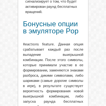
сигнализирует о том, что будет
активирован раунд бесплатных
вращений.
Бонусные опции
в эмуляторе Pop
Reactions feature. Данная опция
срабатывает каждый раз после
выпадение выигрышной
комбинации. После этого символы,
которые принимали участие в ее
формировании, заменяются знаками
разброса, дикими символами, либо
шариками (самые дорогие символы
в игре), в результате существует
вероятность формирования новой
выигрышной комбинации, либо
запуска раунда бесплатных