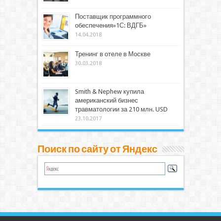
Поставщик программного
обеспечения»1С: ВДГБ»
14.04.2018
Тренинг в отеле в Москве
30.03.2018
Smith & Nephew купила
американский бизнес
травматологии за 210 млн. USD
23.10.2017
Поиск по сайту от Яндекс