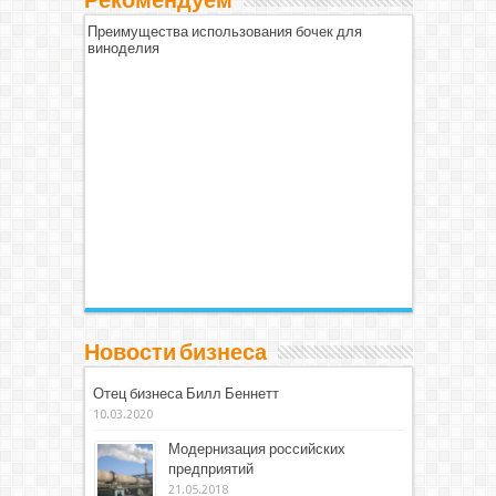
Рекомендуем
Преимущества использования бочек для
виноделия
Новости бизнеса
Отец бизнеса Билл Беннетт
10.03.2020
Модернизация российских
предприятий
21.05.2018