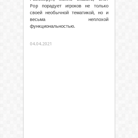
Pop порадует игроков не только
своей необычной тематикой, но и
весьма неплохой
функциональностью.
04.04.2021