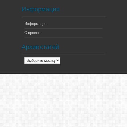
Информация
Информация
О проекте
Архив статей
Архив
статей