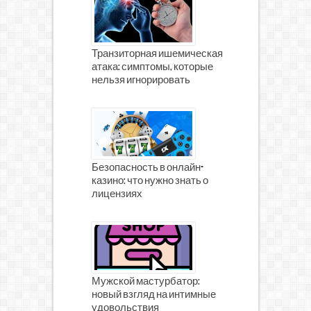
Транзиторная ишемическая
атака: симптомы, которые
нельзя игнорировать
Безопасность в онлайн-
казино: что нужно знать о
лицензиях
Мужской мастурбатор:
новый взгляд на интимные
удовольствия