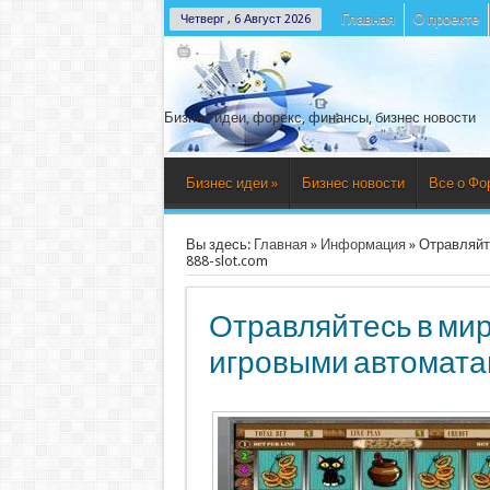
Главная
О проекте
Четверг , 6 Август 2026
Бизнес идеи, форекс, финансы, бизнес новости
Бизнес идеи
»
Бизнес новости
Все о Фо
Вы здесь:
Главная
»
Информация
»
Отравляйт
888-slot.com
Отравляйтесь в мир
игровыми автоматами