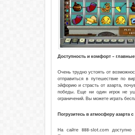
Доступность и комфорт – главные
Очень трудно устоять от возможно
отправиться в путешествие по ви
эйфорию и страсть от азарта, почу
победы. Еще ни один игрок не уш
ограничений. Вы можете играть бесп
Погрузитесь в атмосферу азарта с
На сайте 888-slot.com доступно 