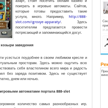
азарт, стоит посетить онлайн казино и
поиграть в игровые автоматы. Сайтов,
которые готовы предоставить такие
услуги, много.
Например,
http://888-
Сек
slot.com/igrovye-apparaty/
. Здесь
при
посетителям предлагается провести
31.0
потрясающий и запоминающийся досуг.
 козыри заведения
сти усесться поудобнее в своем любимом кресле и
ртуальным просторам. Здесь можно ощутить всю
Ре
вствовать себя властелином всего мира и радость
Преи
ел без заряда позитивом. Здесь не существует
вин
латно, днем или ночью.
 игровыми автоматами портала 888-slot
огромное количество самых разнообразных игр.