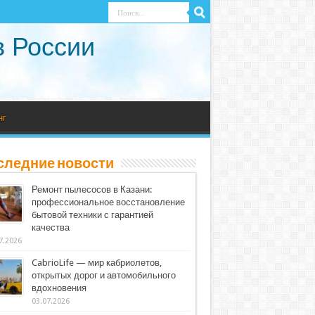
в России
нг
следние новости
Ремонт пылесосов в Казани:
профессиональное восстановление
бытовой техники с гарантией
качества
7.2026
CabrioLife — мир кабриолетов,
открытых дорог и автомобильного
вдохновения
03.07.2026