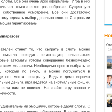
 слоты. Все они очень ярко оформлены. Игра в них
дивляет тематическое разнообразие. Существует
 собственное усмотрение. Все они достаточно
этому сделать выбор довольно сложно. С игровыми
эмоции гарантированы.
Но
аппаратов?
Оте
ателей станет то, что сыграть в слоты можно
10.0
т смысла проходить регистрацию, пользоваться
ровые автоматы готовы совершенно безвозмездно
и всем желающим. Необходимо просто выбрать из
т, который по вкусу, и можно погружаться в
где нет места проигрышу. Ведь в демо версиях
льные деньги, игра ведется на виртуальные фишки.
 если вам не повезет. Начинайте игру заново и
нечности.
 удивительными эмоциями, которые дарят слоты. С
е проведение досуга обеспечено. Внесите нотку