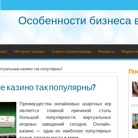
Особенности бизнеса 
рекс
Интернет бизнес
Советы бизнесменам
Финансы
Маркети
ртуальные казино так популярны?
По
 казино так популярны?
Преимущества онлайновых азартных игр
24.0
является главной причиной столь
большой популярности виртуальных
игорных заведений сегодня. Онлайн-
казино — один из наиболее популярных
видов деятельности в мире.