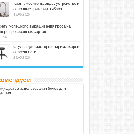
Кран-смеситель: виды, устройство и
основные критерии выбора
15.06.2026
реты успешного выращивания проса на
мере проверенных сортов
5.2026
Стулья для мастеров-парикмахеров:
особенности
25.05.2026
комендуем
мущества использования бочек для
оделия