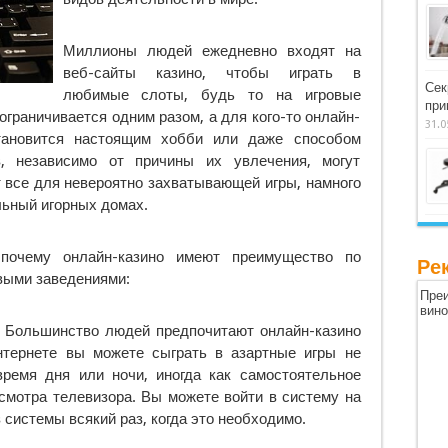
Миллионы людей ежедневно входят на
веб-сайты казино, чтобы играть в
Сек
любимые слоты, будь то на игровые
при
ограничивается одним разом, а для кого-то онлайн-
31.0
ановится настоящим хобби или даже способом
в, независимо от причины их увлечения, могут
т все для невероятно захватывающей игры, намного
льный игорных домах.
почему онлайн-казино имеют преимущество по
Ре
выми заведениями:
Преи
вин
я. Большинство людей предпочитают онлайн-казино
нтернете вы можете сыграть в азартные игры не
ремя дня или ночи, иногда как самостоятельное
осмотра телевизора. Вы можете войти в систему на
з системы всякий раз, когда это необходимо.