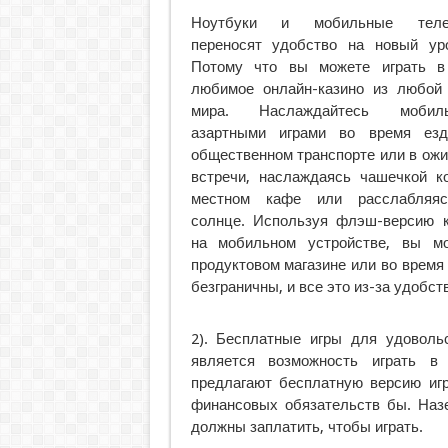
Ноутбуки и мобильные теле
переносят удобство на новый уро
Потому что вы можете играть в
любимое онлайн-казино из любой 
мира. Наслаждайтесь мобил
азартными играми во время ез
общественном транспорте или в ож
встречи, наслаждаясь чашечкой к
местном кафе или расслабляя
солнце. Используя флэш-версию к
на мобильном устройстве, вы м
продуктовом магазине или во время
безграничны, и все это из-за удобст
2). Бесплатные игры для удоволь
является возможность играть в 
предлагают бесплатную версию игр
финансовых обязательств бы. Наз
должны заплатить, чтобы играть.