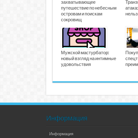
захватывающее
Транз
путешествие по небесным
атака
островам и поискам
нельз
сокровищ
Мужской мастурбатор:
Покуп
новый взгляд на интимные
спецт
удовольствия
преиму
Информация
Информация