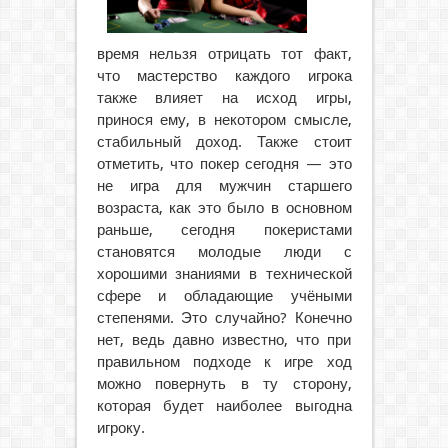
время нельзя отрицать тот факт,
что мастерство каждого игрока
также влияет на исход игры,
принося ему, в некотором смысле,
стабильный доход. Также стоит
отметить, что покер сегодня — это
не игра для мужчин старшего
возраста, как это было в основном
раньше, сегодня покеристами
становятся молодые люди с
хорошими знаниями в технической
сфере и обладающие учёными
степенями. Это случайно? Конечно
нет, ведь давно известно, что при
правильном подходе к игре ход
можно повернуть в ту сторону,
которая будет наиболее выгодна
игроку.