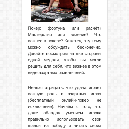
Покер: фортуна или расчёт?
Мастерство или везение? Что
важнее в покере? Кажется, эту тему
можно обсуждать бесконечно.
Давайте посмотрим на две стороны
одной медали, чтобы вы могли
решить для себя, что важнее в этом
виде азартных развлечений.
Нельзя отрицать, что удача играет
важную роль в азартных играх
(бесплатный онлайн-покер не
исключение). Начнём с того, что
даже обладая умением игрока
правильно использовать свои
шансы на победу и читать своих