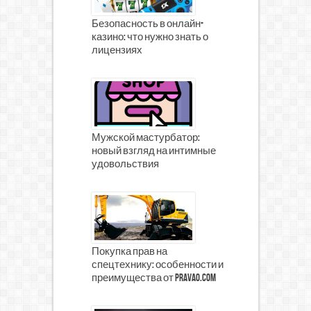
Безопасность в онлайн-
казино: что нужно знать о
лицензиях
Мужской мастурбатор:
новый взгляд на интимные
удовольствия
Покупка прав на
спецтехнику: особенности и
преимущества от prava0.com