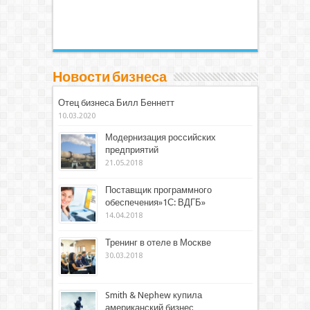
Новости бизнеса
Отец бизнеса Билл Беннетт
10.03.2020
Модернизация российских
предприятий
21.05.2018
Поставщик программного
обеспечения»1С: ВДГБ»
14.04.2018
Тренинг в отеле в Москве
30.03.2018
Smith & Nephew купила
американский бизнес