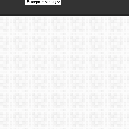
Архив
статей