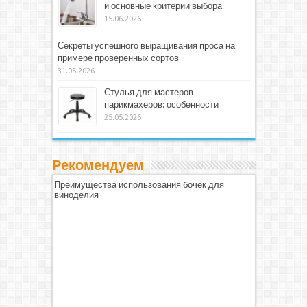
и основные критерии выбора
15.06.2026
Секреты успешного выращивания проса на
примере проверенных сортов
31.05.2026
Стулья для мастеров-
парикмахеров: особенности
25.05.2026
Рекомендуем
Преимущества использования бочек для
виноделия