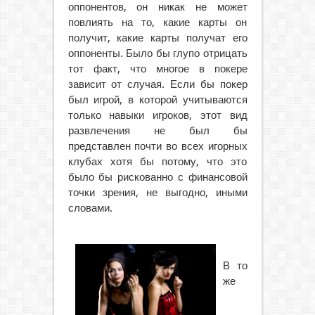
оппонентов, он никак не может
повлиять на то, какие карты он
получит, какие карты получат его
оппоненты. Было бы глупо отрицать
тот факт, что многое в покере
зависит от случая. Если бы покер
был игрой, в которой учитываются
только навыки игроков, этот вид
развлечения не был бы
представлен почти во всех игорных
клубах хотя бы потому, что это
было бы рискованно с финансовой
точки зрения, не выгодно, иными
словами.
В то
же